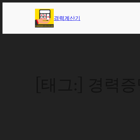
콘
텐
경력계산기
츠
로
바
로
가
기
[태그:]
경력증