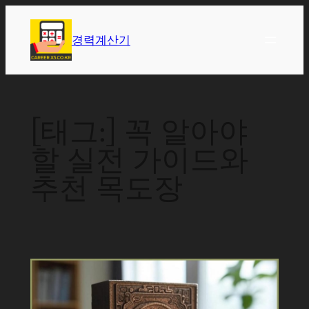
콘
텐
경력계산기
츠
로
바
로
[태그:]
꼭 알아야
가
기
할 실전 가이드와
추천 목도장