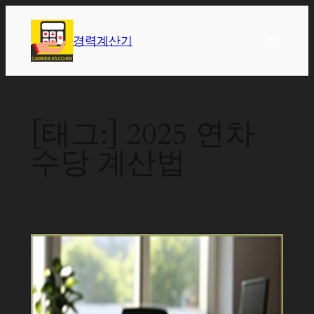
콘
텐
경력계산기
츠
로
바
로
[태그:]
2025 연차
가
기
수당 계산법